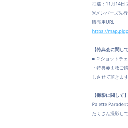
抽選：11月14日 2
※メンバーズ先
販売用URL
https://map.pig
【特典会に関し
■ ２ショットチェキ券
・特典券１枚ご購
しさせて頂きま
【撮影に関して
Palette P
たくさん撮影してPa