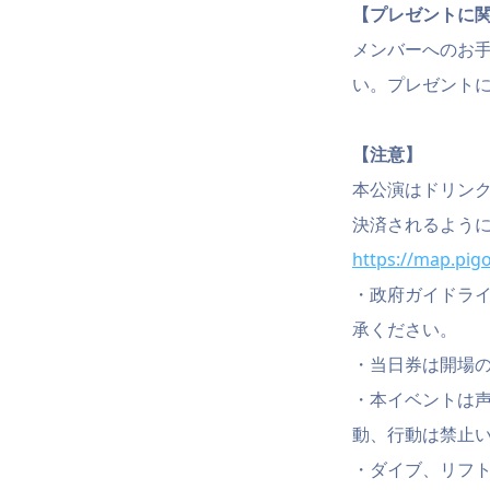
【プレゼントに
メンバーへのお
い。プレゼント
【注意】
本公演はドリン
決済されるよう
https://map.pig
・政府ガイドラ
承ください。
・当日券は開場の
・本イベントは
動、行動は禁止
・ダイブ、リフ