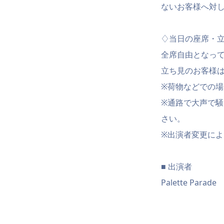
ないお客様へ対
♢当日の座席・
全席自由となっ
立ち見のお客様
※荷物などでの
※通路で大声で
さい。
※出演者変更に
■ 出演者
Palette Parade