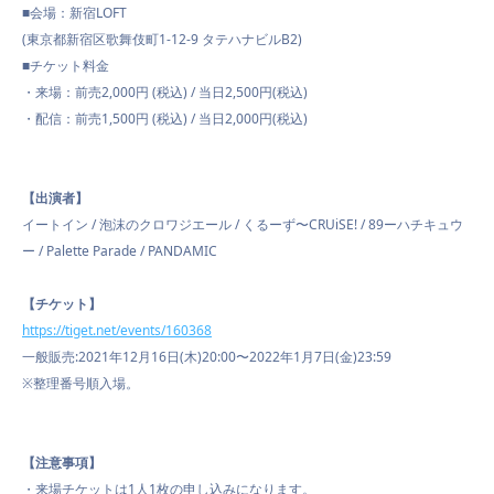
■会場：新宿LOFT
(東京都新宿区歌舞伎町1-12-9 タテハナビルB2)
SCHEDULE
■チケット料金
・来場：前売2,000円 (税込) / 当日2,500円(税込)
・配信：前売1,500円 (税込) / 当日2,000円(税込)
VIDEO
【出演者】
イートイン / 泡沫のクロワジエール / くるーず〜CRUiSE! / 89ーハチキュウ
CONTACT
ー / Palette Parade / PANDAMIC
【チケット】
https://tiget.net/events/160368
一般販売:2021年12月16日(木)20:00〜2022年1月7日(金)23:59
※整理番号順入場。
【注意事項】
・来場チケットは1人1枚の申し込みになります。