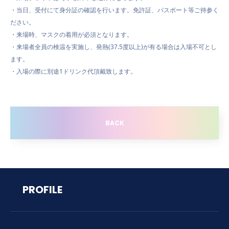
・当日、受付にて身分証の確認を行います。免許証、パスポート等ご持参く
ださい。
・来場時、マスクの着用が必須となります。
・来場者全員の検温を実施し、発熱(37.5度以上)が有る場合は入場不可とし
ます。
・入場の際に別途1ドリンク代頂戴致します。
BACK
PROFILE