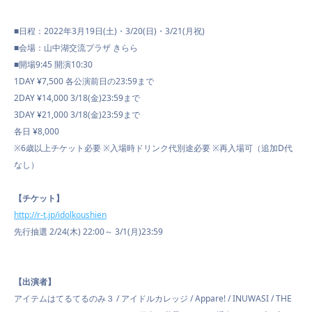
■日程：2022年3月19日(土)・3/20(日)・3/21(月祝)
■会場：山中湖交流プラザ きらら
■開場9:45 開演10:30
1DAY ¥7,500 各公演前日の23:59まで
2DAY ¥14,000 3/18(金)23:59まで
3DAY ¥21,000 3/18(金)23:59まで
各日 ¥8,000
※6歳以上チケット必要 ※入場時ドリンク代別途必要 ※再入場可（追加D代
なし）
【チケット】
http://r-t.jp/idolkoushien
先行抽選 2/24(木) 22:00～ 3/1(月)23:59
【出演者】
アイテムはてるてるのみ３ / アイドルカレッジ / Appare! / INUWASI / THE