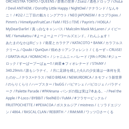
ORCHESTRA TOKYO / QUEENS / 群青の世界 / Zsasz / 透色ドロップ / chuLa
/ Devil ANTHEM. / Dorothy Little Happy / NightOwl / ナナランド / なんキ
ニ！ / #2i2 / 二丁目の魁カミングアウト / NEO JAPONISM / ネコプラpixx. /
Pimm’s / HimeKyunFruitCan / FaM / FES☆TIVE / Payrin’s / HO6LA /
MyDearDarlin’ / 真っ白なキャンバス / Malcolm Mask McLaren / メイビー
ME / Yamakatsu / #よーよーよー / ワールズエンド。/ わんふぁす！
あたまのなかは8ビット / 衛星とカラテア / KATACOTO＊BANK / カラフルス
クリーム / Quubi / QunQun / 煌めき☆アンフォレント / くるーず～CRUiSE!
/ GRATIA-ALA / KOMACHI＋ / シャニムニ＝パレード / JYA☆PON / #ジュー
ロック / すーぱープーばぁー!! / 綺星★フィオレナード / STAiNY /
340.29m/s / 誰もシラナイ。 / 月に足跡を残した6人の少女達は一体何を見
たのか… / テラス×テラス / NEO BREAK / NEMURIORCA / ネモフィラ新世界
/ のらりくらり / ハープスター / buGG / パピマシェ / パピロジェ / パラディ
ーク / Palette Parade / #PANnana -パンダの指は実は7本ある。- / Peel the
Apple / P-Loco / BYBBiT / feelNEO / FuMA / #フラサービックル /
FRUITPOCHETTE / #PEXACOA / ポスタルジア / mistress / ミソラドエジソ
ン / 4864. / RASCAL CLAN / REBIRTH↗ / ЯiM:MiR / ワッツ◎さーくる