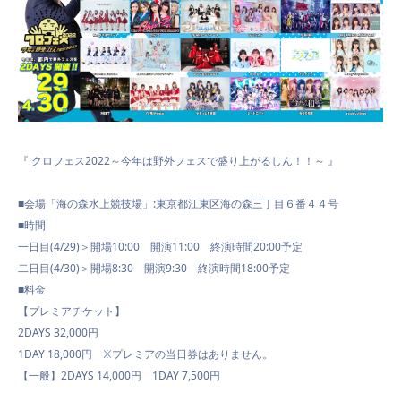
NEWS
SCHEDULE
『 クロフェス2022～今年は野外フェスで盛り上がるしん！！～ 』
■会場
:
東京都江東区海の森三丁目６番４４号
「海の森水上競技場」
VIDEO
■時間
一日目(4/29)＞開場10:00 開演11:00 終演時間20:00予定
二日目(4/30)＞開場8:30 開演9:30 終演時間18:00予定
■料金
CONTACT
【プレミアチケット】
2DAYS 32,000円
1DAY 18,000円 ※プレミアの当日券はありません。
【一般】2DAYS 14,000円 1DAY 7,500円