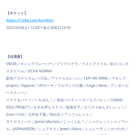
【チケット】
https://l-tike.com/kurofes/
2022/3/26(土) 12:00〜各公演前日23:59
【出演者】
SKE48／カミングフレーバー／プリマステラ／ラストアイドル／虹のコンキ
スタドール／OCHA NORMA
藍色アステリズム／i-COL／アイドルカレッジ／I MY ME MINE／アキシブ
project／Appare!／UPローチ／アルテミスの翼／Ange☆Reve／アンダービ
ースティー／
イケてるハーツ／いちぜん！／泡沫パーティーズ／エラバレシ／OdAkEi
IDOL PROJECT／かすみ草とステラ／仮面女子／カリスマめんざいふっ！／
Gran☆Ciel／九州女子翼／煌めき☆アンフォレント／
サクヤコノハナ／JamsCollection／じーくらむ！／シークレットシャノワー
ル／JAPANARIZM／シュアネス／Jewel☆Mare／シュレーディンガーの犬／