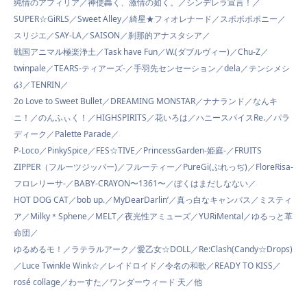
純情のアフィリア／神使轟く、激情の如く。／シンデレラ宣言！／
SUPER☆GiRLS／Sweet Alley／綺星★フィオレナード／スポポポポニー／
スリジエ／SAY-LA／SAISON／刹那的アナスタシア／
戦国アニマル極楽浄土／Task have Fun／W.(ダブルヴィー)／Chu-Z／
twinpale／TEARS-ティアーズ-／手羽先センセーション／dela／テンシメシ
໒꒱／TENRIN／
2o Love to Sweet Bullet／DREAMING MONSTAR／ナナランド／なんキ
ニ！／のんふぃく！／HIGHSPIRITS／花いろは／ハニースパイスRe.／パラ
ディーク／Palette Parade／
P-Loco／PinkySpice／FES☆TIVE／PrincessGarden-姫庭-／FRUITS
ZIPPER（フルーツジッパー)／フルーティー／PureGi(ぷれっぢ)／FloreRisa-
フロレリーサ-／BABY-CRAYON〜1361〜／ぼくはまだしなない／
HOT DOG CAT／bob up.／MyDearDarlin’／真っ白なキャンバス／ミスティ
ア／Milky＊Sphene／MELT／夜光性アミューズ／YURiMental／ゆるっと革
命団／
ゆるめるモ！／ラテラルアーク／愛乙女☆DOLL／Re:Clash(Candy☆Drops)
／Luce Twinkle Wink☆／レイドロイド／令名の和歌／READY TO KISS／
rosé collage／わーすた／ワンダーウィード 天／他