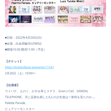
SCHEDULE
VIDEO
■日程：2022年4月24日(日)
■会場：白金高輪SELENEb2
■開場10:30 開演11:00（予定）
CONTACT
【チケット】
https://ticketvillage.jp/event
s/11547
3月26日（土）10:00〜
【出演者】
ウイバナ、えのぐ、かすみ草とステラ、Gran☆Ciel、SA
NDAL
TELEPHONE、月に足跡を残した6人の少女達は一体何を見
たのか…、
Palette Parade、
ピュアリーモンスター