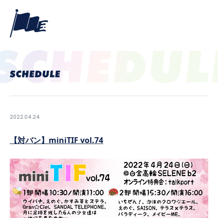
2022.04.24
【対バン】miniTIF vol.74
PROFILE
NEWS