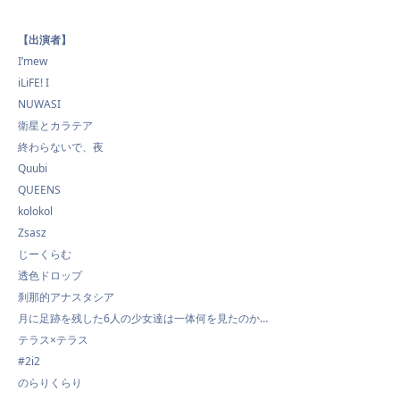
【出演者】
I’mew
iLiFE! I
NUWASI
衛星とカラテア
終わらないで、夜
Quubi
QUEENS
kolokol
Zsasz
じーくらむ
透色ドロップ
刹那的アナスタシア
月に足跡を残した6人の少女達は一体何を見たのか…
テラス×テラス
#2i2
のらりくらり