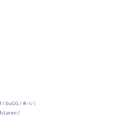
 / buGG / #ババ
cLaren /