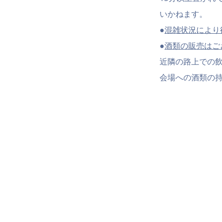
いかねます。
●
混雑状況により
●
酒類の販売はご
近隣の路上での
会場への酒類の