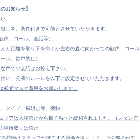
和のお知らせ】
伴い、
声出しを、条件付きで可能とさせていただきます。
歓声、コール、会話等）
、
人と距離を取り下を向くか左右の森に向かっての歓声、
コー
コール、歓声禁止）
きな声での会話はお控え下さい。
に伴い、
公演のルールを以下に設定させていただきます。
は必ずマスク着用をお願いします。
ュ、ダイブ、肩組む等、接触
エリアは入場禁止から椅子席へと緩和されました
。（スタンデ
の場所取りは禁止
てる荷物はスタッフが撤去する場合があります。
その際の紛失