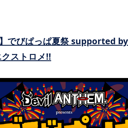
でびぱっぱ夏祭 supported b
エクストロメ!!