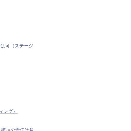
ルは可（ステージ
ィング）
、破損の責任は負