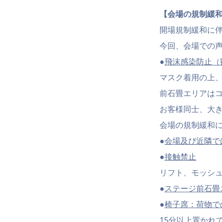
【会場の規制緩
開場規制緩和に
今回、会場での
●
飛沫感染防止（
マスク着用の上
前石畳エリアは
お客様同士、大
会場の規制緩和
●
会場及び近隣で
●
接触禁止
リフト、モッシ
●
ステージ前石畳
●
椅子席：荷物で
15分以上置かれ