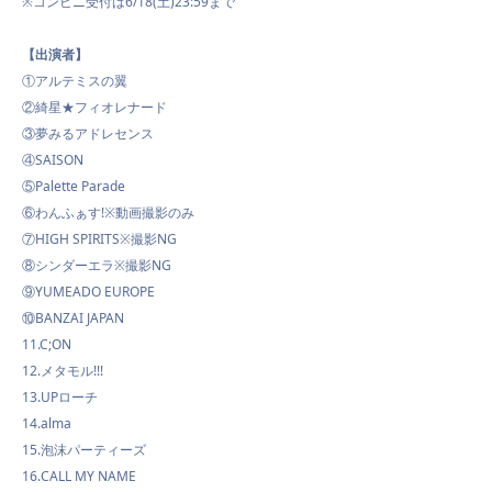
※コンビニ受付は6/18(土)23:59まで
【出演者】
①アルテミスの翼
②綺星★フィオレナード
③夢みるアドレセンス
④SAISON
⑤Palette Parade
⑥わんふぁす!※動画撮影のみ
⑦HIGH SPIRITS※撮影NG
⑧シンダーエラ※撮影NG
⑨YUMEADO EUROPE
⑩BANZAI JAPAN
11.C;ON
12.メタモル!!!
13.UPローチ
14.alma
15.泡沫パーティーズ
16.CALL MY NAME