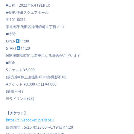
■日程：2022年6月19日(日)
■会場:神田スクエアホール
〒101-0054
東京都千代田区神田錦町２丁目２−１
■時間:
OPEN
11:00
START
11:20
※開場開演時間は変更になる場合がございます
■料金
Sチケット ¥6,000
(前方席&静止画撮影可※1部撮影不可)
Aチケット ¥3,000 /当日 ¥4,000
(撮影不可）
※各ドリンク代別
【チケット】
https://t.livepocket.jp/e/lspzu
販売期間：5/25(水)23:00〜6/19(日)11:20