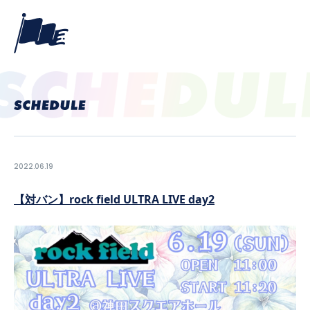
2022.06.19
【対バン】rock field ULTRA LIVE day2