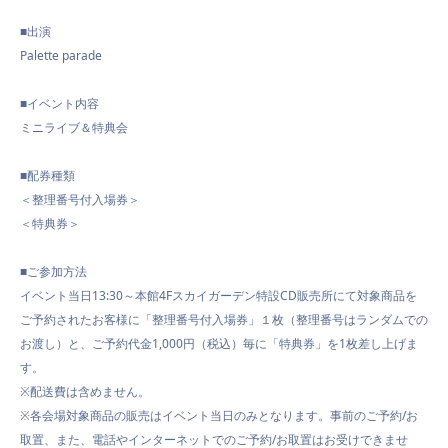
■
出演
NEWS
Palette parade
■イベント内容
ミニライブ＆特典会
SCHEDULE
■配券
種類
＜
整理番号付入場券
＞
VIDEO
＜
特典券
＞
■ご参加方法
イベント当日
1
3
:
3
0
～
本
館
4F
スカイガーデン特設
CD
販売所
にて対象商品を
CONTACT
ご
予約
されたお客様に「整理番号付入場券」１枚（整理番号はランダムでの
お渡し）と、
ご予約
代金1,000円（税込）毎に「特典券」を1枚差し上げま
す。
※配送費は含めません。
※各会場対象商品の販売はイベント当日のみとなります。
事前のご予約/お
取置、また、電話やインターネットでのご予約/お取置はお受けできませ