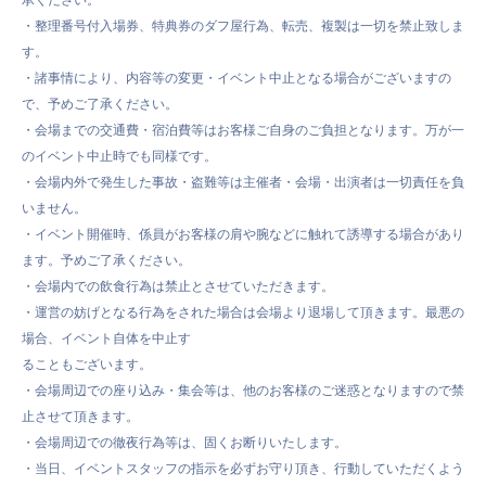
・整理番号付入場券、特典券のダフ屋行為、転売、複製は一切を禁止致しま
す。
・諸事情により、内容等の変更・イベント中止となる場合がございますの
で、予めご了承ください。
・会場までの交通費・宿泊費等はお客様ご自身のご負担となります。万が一
のイベント中止時でも同様です。
・会場内外で発生した事故・盗難等は主催者・会場・出演者は一切責任を負
いません。
・イベント開催時、係員がお客様の肩や腕などに触れて誘導する場合があり
ます。予めご了承ください。
・会場内での飲食行為は禁止とさせていただきます。
・運営の妨げとなる行為をされた場合は会場より退場して頂きます。最悪の
場合、イベント自体を中止す
ることもございます。
・会場周辺での座り込み・集会等は、他のお客様のご迷惑となりますので禁
止させて頂きます。
・会場周辺での徹夜行為等は、固くお断りいたします。
・当日、イベントスタッフの指示を必ずお守り頂き、行動していただくよう