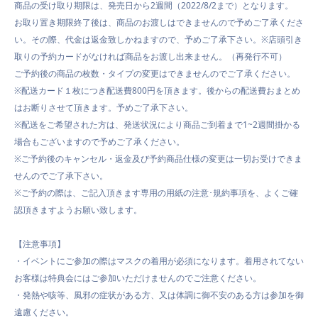
商品の受け取り期限は、発売日から2週間（2022/
8/2
まで）となります。
お取り置き期限終了後は、商品のお渡しはできませんので予めご了承くださ
い。その際、代金は返金致しかねますので、予めご了承下さい。※店頭引き
取りの予約カードがなければ商品をお渡し出来ません。（再発行不可）
ご予約後の商品の枚数・タイプの変更はできませんのでご了承ください。
※配送カード１枚につき配送費800円を頂きます。後からの配送費おまとめ
はお断りさせて頂きます。予めご了承下さい。
※配送をご希望された方は、発送状況により商品ご到着まで1~2週間掛かる
場合もございますので予めご了承ください。
※ご予約後のキャンセル・返金及び予約商品仕様の変更は一切お受けできま
せんのでご了承下さい。
※ご予約の際は、ご記入頂きます専用の用紙の注意･規約事項を、よくご確
認頂きますようお願い致します。
【注意事項】
・
イベント
にご参加の際はマスクの着用が必須になります。着用されてない
お客様は特典会にはご参加いただけませんのでご注意ください。
・
発熱や咳等、風邪の症状がある方、又は体調に御不安のある方は参加を御
遠慮ください。