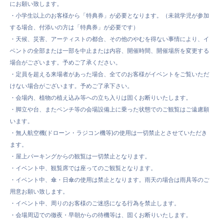
にお願い致します。
・小学生以上のお客様から「特典券」が必要となります。（未就学児が参加
する場合、付添いの方は「特典券」が必要です）
・
天候、災害、アーティストの都合、その他のやむを得ない事情により、イ
ベントの全部または一部を中止または内容、開催時間、開催場所を変更する
場合がございます。予めご了承ください。
・
定員を超える来場者があった場合、全てのお客様がイベントをご覧いただ
けない場合がございます。予めご了承下さい。
・
会場内、植物の植え込み等への立ち入りは固くお断りいたします。
・
脚立や台、またベンチ等の会場設備上に乗った状態でのご観覧はご遠慮願
います。
・無人航空機(ドローン・ラジコン機等)の使用は一切禁止とさせていただき
ます。
・屋上パーキングからの観覧は一切禁止となります。
・イベント中、観覧席では座ってのご観覧となります。
・イベント中、傘・日傘の使用は禁止となります。雨天の場合は雨具等のご
用意お願い致します。
・イベント中、周りのお客様のご迷惑になる行為を禁止します。
・会場周辺での徹夜・早朝からの待機等は、固くお断りいたします。