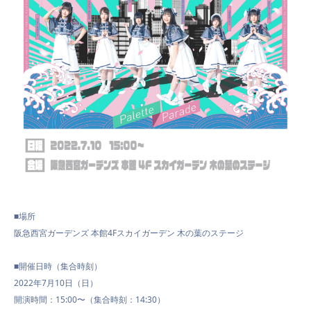
■
場所
阪急西宮ガーデンズ
本館
4Fスカイガーデン 木の葉のステージ
■開催日時（集合時刻）
202
2
年
7
月
10
日（
日
）
PROFILE
開演時間
：
1
5
:
00
〜
（
集合時刻
：
1
4
:
3
0
）