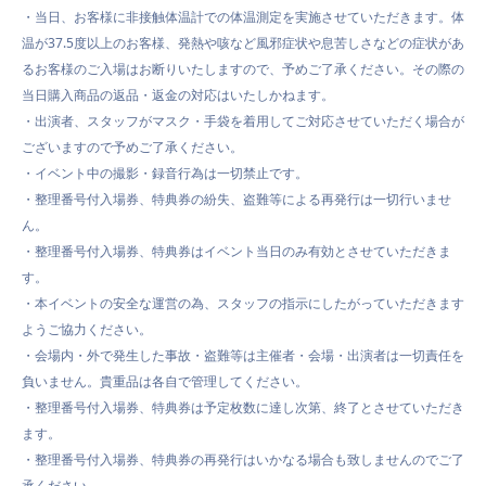
・
当日、お客様に非接触体温計での体温測定を実施させていただきます。体
温が37.5度以上のお客様、発熱や咳など風邪症状や息苦しさなどの症状があ
るお客様のご入場はお断りいたしますので、予めご了承ください。その際の
当日購入商品の返品・返金の対応はいたしかねます。
・出演者、スタッフがマスク・手袋を着用してご対応させていただく場合が
ございますので予めご了承ください。
・イベント中の撮影・録音行為は一切禁止です。
・整理番号付入場券、特典券の紛失、盗難等による再発行は一切行いませ
ん。
・整理番号付入場券、特典券はイベント当日のみ有効とさせていただきま
す。
・本イベントの安全な運営の為、スタッフの指示にしたがっていただきます
ようご協力ください。
・会場内・外で発生した事故・盗難等は主催者・会場・出演者は一切責任を
負いません。貴重品は各自で管理してください。
・整理番号付入場券、特典券は予定枚数に達し次第、終了とさせていただき
ます。
・整理番号付入場券、特典券の再発行はいかなる場合も致しませんのでご了
承ください。