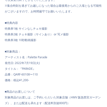
※集合時刻を過ぎてお越しになった場合は最後尾からのご入場となる可能性
がございますので、お時間厳守でお願いいたします。
■
特典内容
特典券1枚
サインなしチェキ撮影
特典券2枚
チェキ撮影（サインあり） or 写メ撮影
特典券
3
枚
10
秒動画撮影
■対象商品：
アーティスト名：
Palette Parade
発売日: 2022年7月
19
日(火)
タイトル：『
PARADE
』
品番：QARF-
60108
〜
110
価格：税込
¥1,200-
■
商品のお渡しについて
対象商品のお渡しは、ご予約いただいた対象店舗（HMV 阪急西宮ガーデン
ズ）、または配送も承れます（配送料別途800円）