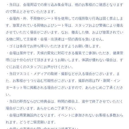
・当日は、会場周辺での座り込み集会等は、他のお客様のご迷惑となります
ので禁止とさせていただきます。
・会場内・外、手荷物やシート等を使用しての場所取り行為は固く禁止しま
す。放置されている荷物およびシート等は、
スタッフおよび警備により撤去
させていただく場合がございます。なお、撤去した物、および放置されてい
る物に関して主催者・会場・出演者は一切の責任を負いません。
・ゴミは各自でお持ち帰りいただきますようお願い致します。
・会場は屋外です。天候の変化に対応できる服装でご参加いただき、健康管
理には十分心がけて頂きますようお願いします。
体調が優れない場合は、す
ぐにお近くのスタッフにお声がけください。
・当日マスコミ・メディアの取材・撮影などが入る場合がございます。ま
た、お客様がうつり込む可能性がございます。撮影内容はTV・新聞・イン
ターネット等に掲載される場合がございますので、あらかじめご了承くださ
い。
・当日の即売ならびに特典会は、時間の都合上、途中で終了させていただく
場合がございます。あらかじめご了承下さい。
・
会場は商業施設内となります。イベントに参加されないお客様も多数おら
れます。どうぞご留意願います。
・
会場への直接のお問い合わせはご遠慮下さい。