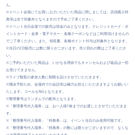
ん。
※イベント会場にてお買い上げいただいた商品に関しましては、店頭購入特
典等は全て対象外となりますので予めご了承ください。
※イベント当日会場での販売は現金のみとなります。クレジットカード・ポ
イントカード・金券・電子マネー・各種クーポンなどはご利用頂けませんの
でご了承ください。また、領収書、各種ポイント付与は対象外となります。
※当日の
CD
販売には数に限りがございます。売り切れの際はご了承くださ
い。
※ご
予約
いただいた商品は、いかなる理由でもキャンセルおよび返品は一切
お受けできません。
※ライブ観覧の参加人数に制限を設けさせていただきます。
※飛沫予防ため、会場内での会話等は極力お控えいただきますようお願いい
たします。コールもNGとなります。
※整理番号はランダムでの配布となります。
※「整理番号付入場券」は、お一人様1枚までのお渡しとさせていただきま
す。
※「整理番号付入場券」「特典券」は、イベント当日のみ使用可能です。
※「整理番号付入場券」「特典券」の数には限りがございますので、なくな
り次第受付終了とさせていただきます。