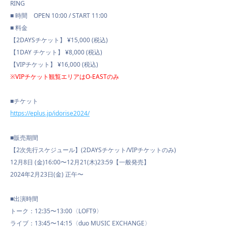
RING
■ 時間 OPEN 10:00 / START 11:00
■ 料金
VIDEO
【2DAYSチケット】 ¥15,000 (税込)
【1DAY チケット】 ¥8,000 (税込)
【VIPチケット】 ¥16,000 (税込)
※VIPチケット観覧エリアはO-EASTのみ
CONTACT
■チケット
https://eplus.jp/idorise2024/
■販売期間
【2次先行スケジュール】(2DAYSチケット/VIPチケットのみ)
12月8日 (金)16:00〜12月21(木)23:59【一般発売】
2024年2月23日(金) 正午〜
■出演時間
トーク：12:35〜13:00〈LOFT9〉
ライブ：13:45〜14:15〈duo MUSIC EXCHANGE〉