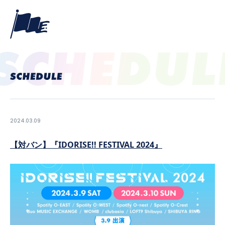
2024.03.09
【対バン】『IDORISE!! FESTIVAL 2024』