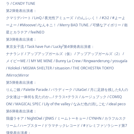
ラ / CANDY TUNE
第2弾発表出演者：
クマリデパート / LinQ / 夜光性アミューズ / のんふぃく！ / #2i2 / #よーよ
ーよー / #Mooove! /なんキニ！ / Merry BAD TUNE. / 可憐なアイボリー / 衛
星とカラテア / feelNEO
第3弾発表出演者：
東京女子流 / Task have Fun / Lucky²第4弾発表出演者：
ナナランド / アップアップガールズ（仮） / アップアップガールズ（2） /
メイビーME / I MY ME MINE / Bunny La Crew / Ringwanderung / yosugala
/ Kolokol / MIGMA SHELTER / situasion / THE ORCHESTRA TOKYO
/Mirror,Mirror
第5弾発表出演者：
りんご娘 / Palette Parade / パラディーク / UtaGe! / 月に足跡を残した6人の
少女達は一体何を見たのか… / テラス×テラス / ルージュブック / COMIQ
ON! / MAGICAL SPEC / Lily of the valley / なみだ色の消しごむ / ideal peco
第6弾発表出演者：
我儘ラキア / NightOwl / JINKS / ミームトーキョー / CYNHN / カラフルスク
リーム / ハープスター / ドラマチックレコード / #ドレミファソラシード第7
弾発表出演者：