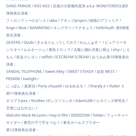
GANG PARADE / KiSS KiSS / 豆柴の大群都内某所 a.k.a. MONSTERIDOL第8
弾発表出演者：
フィロソフィーのダンス / ukka / アキシブproject / 純情のアフィリア /
Ange☆Reve / NANIMONO / キングサリ / ラナキュラ / HelloYouth 第9弾発
表出演者：
QUEENS / Quubi / きゅるりんってしてみて / わんふぁす！ / ピュアリーモ
ンスター / ルルネージュ / 透色ドロップ / 太陽と踊れ月夜に唄え / elsy / しろ
もん / 疾走クレヨン / selfish / ICECREAM SCREAM / みうみお第10弾発表出
演者：
SANDAL TELEPHONE / Sweet Alley / SWEET STEADY / 結音 WEST /
PRSMIN / Axelight /
にっぽん！真骨頂 / Party chuuuN! / ゆるめるモ！ / Sharply ♯ × Flutter ♭
第11弾発表出演者：
ネコプラpixx. / KissBee /ポンコツコンポ / AdamLilith / ヒロインズ研究生 /
天使にはなれない /
Malcolm Mask McLaren / may in film / IIIIIIIDIOM / Tohkei / フューチャー
サイダー / 青空の下で手をつなぐ / 東京ガールズブラボー
第12弾発表出演者：