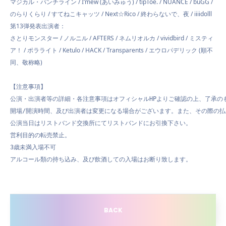
マジカル・パンチライン / I’mew (あいみゅう) / tipToe. / NUANCE / buGG /
のらりくらり / すてねこキャッツ / Next☆Rico / 終わらないで、夜 / iiiidolll
第13弾発表出演者：
さとりモンスター / ノルニル / AFTERS / ネムリオルカ / vividbird / ミスティ
ア！ / ポラライト / Ketulo / HACK / Transparents / エウロパデリック (順不
同、敬称略)
【注意事項】
公演・出演者等の詳細・各注意事項はオフィシャルHPよりご確認の上、了承のも
開場/開演時間、及び出演者は変更になる場合がございます。また、その際の払
公演当日はリストバンド交換所にてリストバンドにお引換下さい。

営利目的の転売禁止。

3歳未満入場不可

アルコール類の持ち込み、及び飲酒しての入場はお断り致します。
BACK