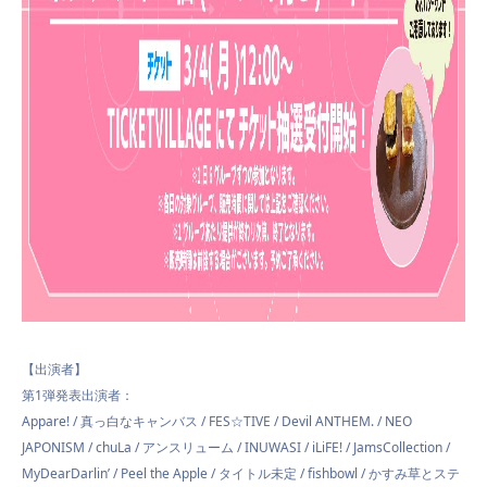
【出演者】
第1弾発表出演者：
Appare! / 真っ白なキャンバス / FES☆TIVE / Devil ANTHEM. / NEO
JAPONISM / chuLa / アンスリューム / INUWASI / iLiFE! / JamsCollection /
MyDearDarlin’ / Peel the Apple / タイトル未定 / fishbowl / かすみ草とステ