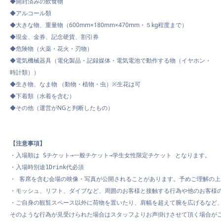
◆開封済みの飲食物
◆アルコール類
◆大きな物、重量物（600mm×180mm×470mm・５kg程度まで）
◆現金、金券、記念硬貨、割引券
◆危険物（火薬・花火・刃物）
◆電気機械器具（電化製品・記録媒体・電気電池で動作する物（イヤホン・
時計類））
◆生き物、なま物 （動物・植物・虫）※生花は可
◆下着類（水着を含む）
◆その他（運営がNGと判断したもの）
【注意事項】
・入場順は Sチケット→一般チケット→学生女性限定チケット となります。

・入場時別途1Drink代必須

・ 客席を含む会場の映像・写真が公開されることがあります。予めご理解の上
・モッシュ、リフト、ダイブなど、周囲のお客様と接触する行為や他のお客様
・ご自身の観覧スペース以外に荷物を置いたり、肩幅を超えて腕を広げるなど、
そのような行為が見受けられた場合はスタッフよりお声掛けさせて頂く場合がご