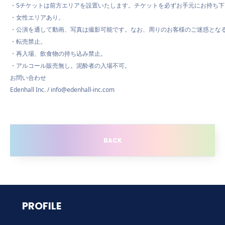
・Sチケットは前方エリアを設置いたします。チケットを必ずお手元にお持ち下
・女性エリアあり。

・公演を通して動画、写真は撮影可能です。なお、周りのお客様のご迷惑となる
・転売禁止。

・再入場、飲食物の持ち込み禁止。

・アルコール販売無し。泥酔者の入場不可。
お問い合わせ
Edenhall Inc. / info@edenhall-inc.com
BACK
PROFILE