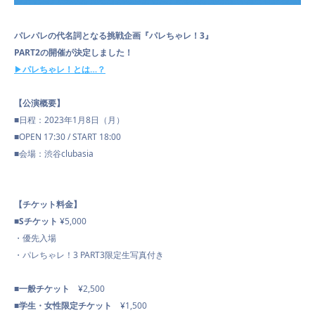
パレパレの代名詞となる挑戦企画『パレちゃレ！3』
CONTACT
PART2の開催が決定しました！
▶︎
パレちゃレ！とは…？
【公演概要】
■日程：2023年1月8日（月）
■OPEN 17:30 / START 18:00
■会場：渋谷clubasia
【チケット料金】
■
S
チケット
¥5,000
・優先入場
・パレちゃレ！3 PART3限定生写真付き
■
一般チケット
¥2,500
■学生・
女性限定チケット
¥1,500