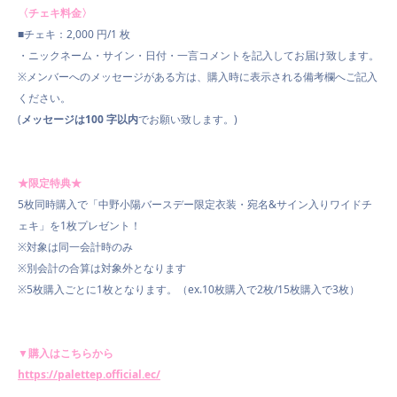
〈チェキ料金〉
■
チェキ：
2,000
円
/1
枚
・ニックネーム・サイン・日付・一言コメントを記入してお届け致します。
※
メンバーへのメッセージがある方は、購入時に表示される備考欄へご記入
くださ
い。
(
メッセージは
100
字以内
でお願い致します。
)
★
限定特典
★
5枚同時購入で「中野小陽バースデー限定衣装・宛名&サイン入りワイドチ
ェキ」を1枚プレゼント！
※対象は同一会計時のみ
※別会計の合算は対象外となります
※5枚購入ごとに1枚となります。（ex.10枚購入で2枚/15枚購入で3枚）
▼
購入はこちらから
https://palettep.official.ec/