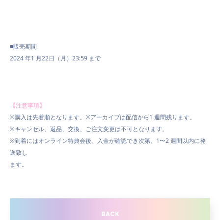
■
販売期間
2024 年1 月22日（月）23:59 まで
【注意事項】
※
購入は先着順となります。
※
アーカイブは配信から
1
週間残ります。
※
キャンセル、返品、交換、ご注文変更は不可となります。
※
到着にはオンライン特典会後、入金が確認でき次第、
1
〜
2
週間以内に発
送致し
ます。
BACK