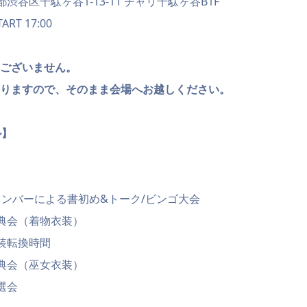
東京都渋谷区千駄ヶ谷1-13-11 チャリ千駄ヶ谷B1F
TART 17:00
はございません。
なりますので、そのまま会場へお越しください。
ル】
30 メンバーによる書初め&トーク/ビンゴ大会
0 特典会（着物衣装）
 衣装転換時間
5 特典会（巫女衣装）
抽選会