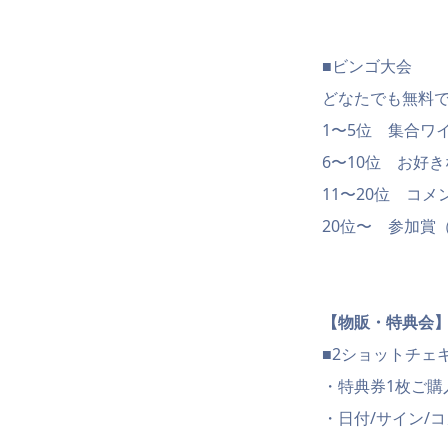
■ビンゴ大会
どなたでも無料
1〜5位 集合ワ
6〜10位 お好
11〜20位 コ
20位〜 参加賞
【物販・特典会
■2ショットチェキ券
・特典券1枚ご購
・日付/サイン/