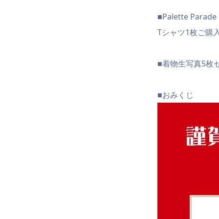
■Palette Parad
Tシャツ1枚ご購
■着物生写真5枚セ
■おみくじ