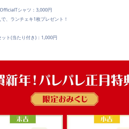
e OfficialTシャツ：3,000円
入で、ランチェキ1枚プレゼント！
ット(当たり付き)：1,000円