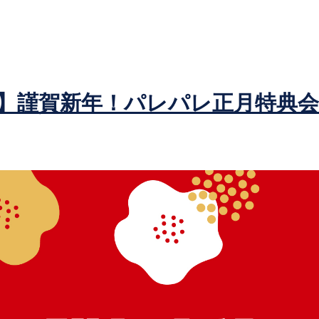
】謹賀新年！パレパレ正月特典会