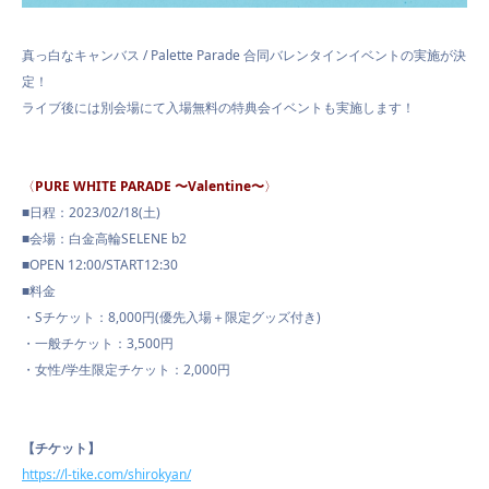
真っ白なキャンバス
/ Palette Parade
合同バレンタインイベントの実施が決
VIDEO
定！
ライブ後には別会場にて入場無料の特典会イベントも実施します！
CONTACT
〈
PURE WHITE PARADE
〜
Valentine
〜
〉
■日程：2023/02/18(土)
■会場：白金高輪SELENE b2
■OPEN 12:00/START12:30
■料金
・Sチケット：8,000円(優先入場＋限定グッズ付き)
・一般チケット：3,500円
・女性/学生限定チケット：2,000円
【チケット】
https://l-tike.com/shirokyan/