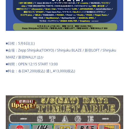
PROFILE
■日程：5月6日(土)
NEWS
■会場：
Zepp Shinjuku(TOKYO) / Shinjuku BLAZE /
新宿
LOFT / Shinjuku
MARZ /
新宿
WALLY
ほか
■時間：OPEN 12:15 START 13:00
■料金：各日¥7,200(税込) 通し¥13,000(税込)
SCHEDULE
VIDEO
CONTACT