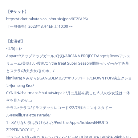
【チケット】
https://ticket.rakuten.co.jp/music/jpop/RTZPAPS/
［一般発売］2023年3月4日(土)10:00 〜
【出演者】
<5/6(土)>
Appare!/アップアップガールズ(仮)/ARCANA PROJECT/Ange☆Reve/アンス
リューム/美味しい曖昧/On the treat Super Season/開歌-かいか-/かすみ草
とステラ/功夫少女/きのホ。/
kimikara(きみから)/GANGDEMIC/クマリデパート/CROWN POP/疾走クレヨ
ン/Jumping Kiss/
CYNHN/chairmans/chuLa/twinpale/月に足跡を残した 6 人の少女達は一体
何を見たのか…/
テラス×テラス/ドラマチックレコード/22/7/虹のコンキスタドー
ル/NoelliL/Palette Parade/
1 つ足りない賽は投げられた/Peel the Apple/fishbowl/FRUITS
ZIPPER/BOCCHI。/
ポラライト/真っ白なキャンバス/メイビーME/LinQ/Luce Twinkle Wink☆/ル