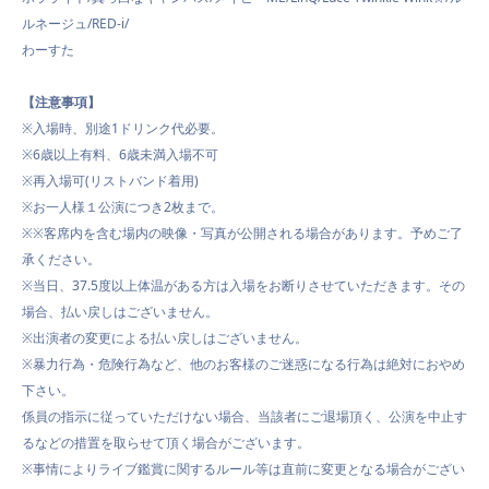
ルネージュ/RED-i/
わーすた
【注意事項】
※入場時、別途1ドリンク代必要。
※6歳以上有料、6歳未満入場不可
※再入場可(リストバンド着用)
※お一人様１公演につき2枚まで。
※※客席内を含む場内の映像・写真が公開される場合があります。予めご了
承ください。
※当日、37.5度以上体温がある方は入場をお断りさせていただきます。その
場合、払い戻しはございません。
※出演者の変更による払い戻しはございません。
※暴力行為・危険行為など、他のお客様のご迷惑になる行為は絶対におやめ
下さい。
係員の指示に従っていただけない場合、当該者にご退場頂く、公演を中止す
るなどの措置を取らせて頂く場合がございます。
※事情によりライブ鑑賞に関するルール等は直前に変更となる場合がござい