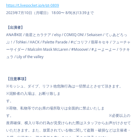
https://t.livepocket.jp/e/pt-0809
2023年7月10日（月曜日） 18:00〜 8/9(水)13:39まで
【出演者】
ANA®︎KIE / 衛星とカラテア / elsy / COMIQ ON! / Sekaisen / てぃあどろっ
ぷ！/ Tohkei / HACK / Palette Parade / #ピコリフ / 翡翠キセキ / フューチャ
ーサイダー / Malcolm Mask McLaren / #Mooove! / #よーよーよー / ラナキ
ュラ / Lily of the valley
【注意事項】
※モッシュ、ダイブ、リフト他危険行為は一切禁止とさせて頂きます。
※泥酔者の入場は、お断り致しま
す
※荷物、私物等でのお席の場所取りは全面的に禁止いたしま
す。 ※必要以上の
座席確保、横入り等の行為が見受けられた際はスタッフからお声がけさせて
いただきます。また、放置されている物に関して盗難・破損などは主催者・