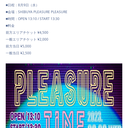
■日程：8月9日（水）
■会場：SHIBUYA PLEASURE PLEASURE
■時間：OPEN 13:10 / START 13:30
CONTACT
■料金
前方エリアチケット ¥4,500
一般エリアチケット ¥2,000
前方当日 ¥5,000
一般当日 ¥2,500