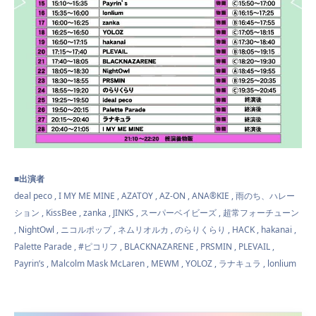
■出演者
deal peco , I MY ME MINE , AZATOY , AZ-ON , ANA®KIE , 雨のち、ハレー
ション , KissBee , zanka , JINKS , スーパーベイビーズ , 超常フォーチューン
, NightOwl , ニコルポップ , ネムリオルカ , のらりくらり , HACK , hakanai ,
Palette Parade , #ピコリフ , BLACKNAZARENE , PRSMIN , PLEVAIL ,
Payrin’s , Malcolm Mask McLaren , MEWM , YOLOZ , ラナキュラ , lonlium