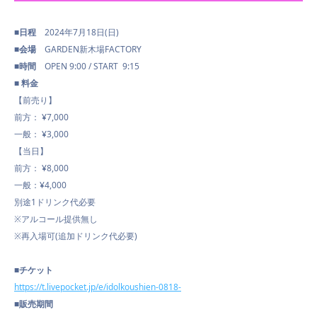
■日程
2024年7月18日(日)
■会場
GARDEN
新木場
FACTORY
■時間
OPEN 9:00 / START 9:15
■ 料金
【前売り】
前方： ¥7,000
一般： ¥3,000
【当日】
前方： ¥8,000
一般：¥4,000
別途1ドリンク代必要
※アルコール提供無し
※再入場可(追加ドリンク代必要)
■チケット
https://t.livepocket.jp/e/idolkoushien-0818-
■販売期間