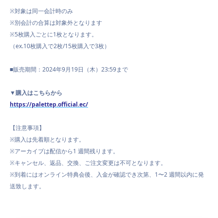
※対象は同一会計時のみ
※別会計の合算は対象外となります
※5枚購入ごとに1枚となります。
（ex.10枚購入で2枚/15枚購入で3枚）
■販売期間：2024年9月19日（木）23:59まで
▼
購入はこちらから
https://palettep.official.ec/
【注意事項】
※購入は先着順となります。
※アーカイブは配信から1 週間残ります。
※キャンセル、返品、交換、ご注文変更は不可となります。
※到着にはオンライン特典会後、入金が確認でき次第、1〜2 週間以内に発
送致します。