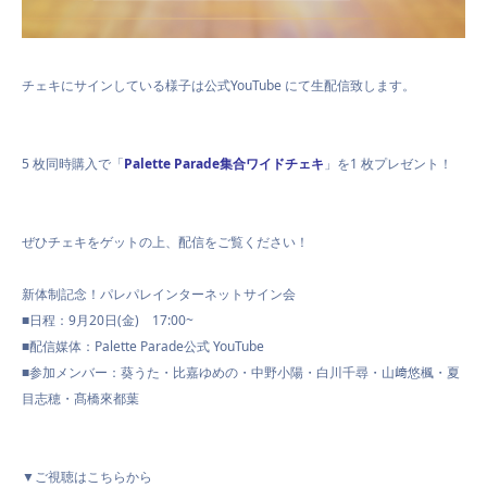
チェキにサインしている様子は公式
YouTube
にて生配信致します。
5
枚同時購入で「
Palette Parade集合ワイドチェキ
」を
1
枚プレゼント！
ぜひチェキをゲットの上、配信をご覧ください！
新体制記念！パレパレインターネットサイン会
■日程：9月20日(金) 17:00~
■配信媒体：Palette Parade公式 YouTube
■参加メンバー：葵うた・比嘉ゆめの・中野小陽・白川千尋・山﨑悠楓・夏
目志穂・髙橋來都葉
▼ご視聴はこちらから