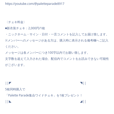
https://youtube.com/@paletteparade8917
〈チェキ料金〉
■新衣装チェキ：2,000円/1枚
・ニックネーム・サイン・日付・一言コメントを記入してお届け致します。
※メンバーへのメッセージがある方は、購入時に表示される備考欄へご記入
ください。
メッセージは各メンバーにつき100字以内でお願い致します。
文字数を超えて入力された場合、配信内でコメントをお読みできない可能性
がございます。
||◤ ◥||
5枚同時購入で
「Palette Parade集合ワイドチェキ」を1枚プレゼント！
||◣ ◢||