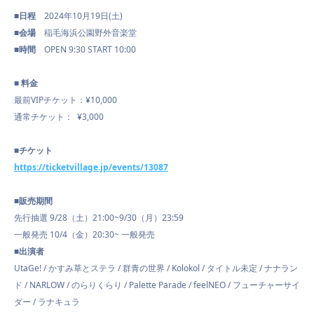
■日程
2024年10月19日(土)
■会場
稲毛海浜公園野外音楽堂
■時間
OPEN 9:30 START 10:00
■ 料金
最前VIPチケット：¥10,000
通常チケット： ¥3,000
■チケット
https://ticketvillage.jp/events/13087
■販売期間
先行抽選 9/28（土）21:00~9/30（月）23:59
一般発売 10/4（金）20:30~ 一般発売
■出演者
UtaGe! / かすみ草とステラ / 群青の世界 / Kolokol / タイトル未定 / ナナラン
ド / NARLOW / のらりくらり / Palette Parade / feelNEO / フューチャーサイ
ダー / ラナキュラ