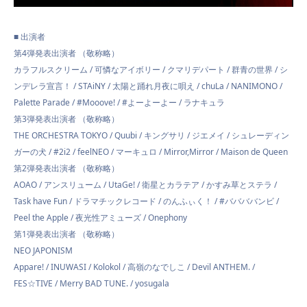
■ 出演者
第4弾発表出演者 （敬称略）
カラフルスクリーム / 可憐なアイボリー / クマリデパート / 群青の世界 / シ
ンデレラ宣言！ / STAiNY / 太陽と踊れ月夜に唄え / chuLa / NANIMONO /
Palette Parade / #Mooove! / #よーよーよー / ラナキュラ
第3弾発表出演者 （敬称略）
THE ORCHESTRA TOKYO / Quubi / キングサリ / ジエメイ / シュレーディン
ガーの犬 / #2i2 / feelNEO / マーキュロ / Mirror,Mirror / Maison de Queen
第2弾発表出演者 （敬称略）
AOAO / アンスリューム / UtaGe! / 衛星とカラテア / かすみ草とステラ /
Task have Fun / ドラマチックレコード / のんふぃく！ / #ババババンビ /
Peel the Apple / 夜光性アミューズ / Onephony
第1弾発表出演者 （敬称略）
NEO JAPONISM
Appare! / INUWASI / Kolokol / 高嶺のなでしこ / Devil ANTHEM. /
FES☆TIVE / Merry BAD TUNE. / yosugala