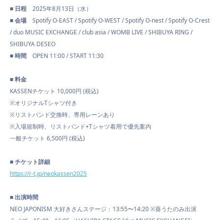
■ 日程
2025年8月13日（水）
■ 会場
Spotify O-EAST / Spotify O-WEST / Spotify O-nest / Spotify O-Crest
SCHEDULE
/ duo MUSIC EXCHANGE / club asia / WOMB LIVE / SHIBUYA RING /
SHIBUYA DESEO
■ 時間
OPEN 11:00 / START 11:30
VIDEO
■ 料金
KASSENチケット 10,000円 (税込)
※オリジナルTシャツ付き
CONTACT
※リストバンド交換時、専用レーンあり
※入場規制時、リストバンド+Tシャツ着用で優先案内
一般チケット 6,500円 (税込)
■ チケット詳細
https://r-t.jp/
neokassen2025
■ 出演時間
NEO JAPONISM 大好きさんステージ：13:55〜14:20 ※葵うたのみ出演