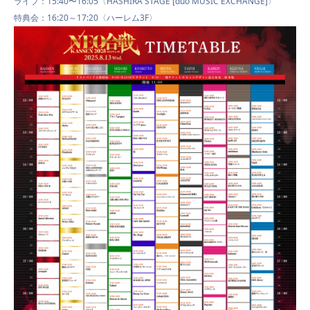
ライブ：15:40〜16:05〈HASHIRA STAGE [duo MUSIC EXCHANGE]〉
特典会：
16:20
～
17:20
〈ハーレム
3F
〉