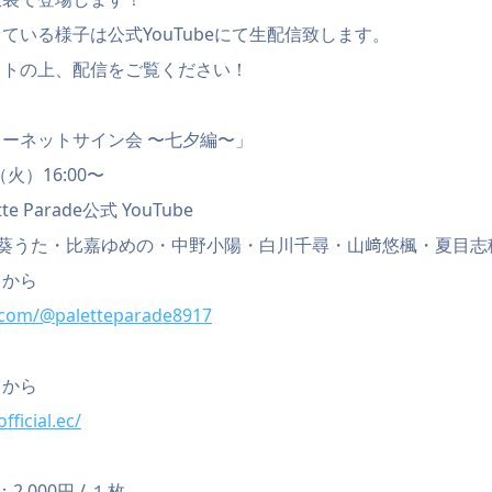
ている様子は公式YouTubeにて生配信致します。
ットの上、配信をご覧ください！
ーネットサイン会 〜七夕編〜」
火）16:00〜
e Parade公式 YouTube
：葵うた・比嘉ゆめの・中野小陽・白川千尋・山﨑悠楓・夏目志
らから
.com/@paletteparade8917
らから
fficial.ec/
,000円 / １枚