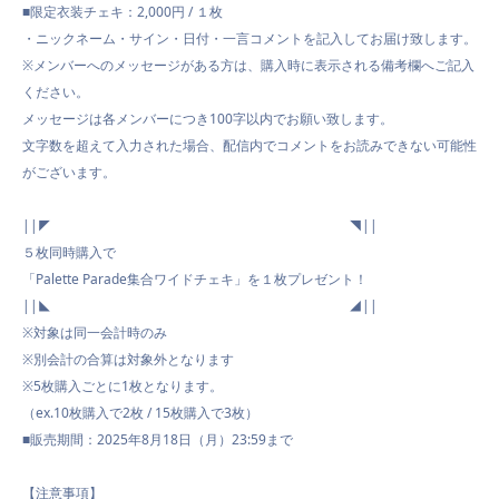
■限定衣装チェキ：2,000円 / １枚
・ニックネーム・サイン・日付・一言コメントを記入してお届け致します。
※メンバーへのメッセージがある方は、購入時に表示される備考欄へご記入
ください。
メッセージは各メンバーにつき100字以内でお願い致します。
文字数を超えて入力された場合、配信内でコメントをお読みできない可能性
がございます。
||◤ ◥||
５枚同時購入で
「Palette Parade集合ワイドチェキ」を１枚プレゼント！
||◣ ◢||
※対象は同一会計時のみ
※別会計の合算は対象外となります
※5枚購入ごとに1枚となります。
（ex.10枚購入で2枚 / 15枚購入で3枚）
■販売期間：2025年8月18日（月）23:59まで
【注意事項】