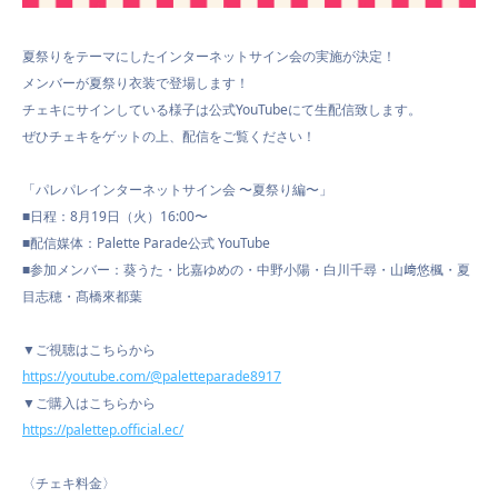
夏祭りをテーマにしたインターネットサイン会の実施が決定！
メンバーが夏祭り衣装で登場します！
チェキにサインしている様子は公式YouTubeにて生配信致します。
ぜひチェキをゲットの上、配信をご覧ください！
「パレパレインターネットサイン会 〜夏祭り編〜」
■日程：8月19日（火）16:00〜
■配信媒体：Palette Parade公式 YouTube
■参加メンバー：葵うた・比嘉ゆめの・中野小陽・白川千尋・山﨑悠楓・夏
目志穂・髙橋來都葉
▼ご視聴はこちらから
https://youtube.com/@paletteparade8917
▼ご購入はこちらから
https://palettep.official.ec/
〈チェキ料金〉