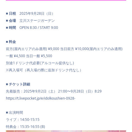
SCHEDULE
■ 日程
2025年9月28日（日）
■ 会場
立川ステージガーデン
VIDEO
■ 時間
OPEN 8:30 / START 9:00
■ 料金
前方(屋内エリアのみ適用) ¥9,000 当日前方 ¥10,000(屋内エリアのみ適用)
CONTACT
一般 ¥4,500 当日一般 ¥5,500
別途1ドリンク代必要(アルコール提供なし)
※再入場可（再入場の際に追加ドリンク代なし）
■ チケット詳細
先着販売：2025年9月2日（土） 21:00〜9月28日（日）8:29
https://t.livepocket.jp/e/idolkoushien-0928-
■ 出演時間
ライブ：14:50-15:15
特典会：15:35-16:55 (B)