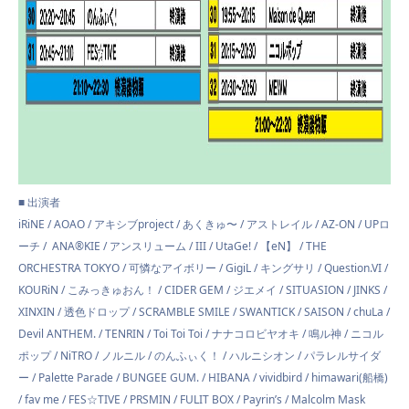
■ 出演者
iRiNE / AOAO / アキシブproject / あくきゅ〜 / アストレイル / AZ-ON / UPロ
ーチ / ANA®︎KIE / アンスリューム / III / UtaGe! / 【eN】 / THE
ORCHESTRA TOKYO / 可憐なアイボリー / GigiL / キングサリ / Question.VI /
KOURiN / こみっきゅおん！ / CIDER GEM / ジエメイ / SITUASION / JINKS /
XINXIN / 透色ドロップ / SCRAMBLE SMILE / SWANTICK / SAISON / chuLa /
Devil ANTHEM. / TENRIN / Toi Toi Toi / ナナコロビヤオキ / 鳴ル神 / ニコル
ポップ / NiTRO / ノルニル / のんふぃく！ / ハルニシオン / パラレルサイダ
ー / Palette Parade / BUNGEE GUM. / HIBANA / vividbird / himawari(船橋)
/ fav me / FES☆TIVE / PRSMIN / FULIT BOX / Payrin’s / Malcolm Mask