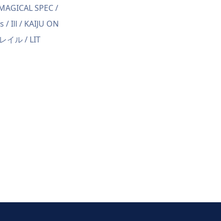
AGICAL SPEC /
Ill / KAIJU ON
ル / LIT