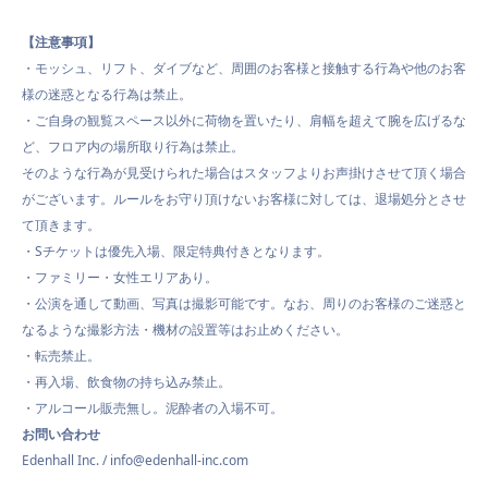
【注意事項】
・モッシュ、リフト、ダイブなど、周囲のお客様と接触する行為や他のお客
様の迷惑となる行為は禁止。
・ご自身の観覧スペース以外に荷物を置いたり、肩幅を超えて腕を広げるな
ど、フロア内の場所取り行為は禁止。
そのような行為が見受けられた場合はスタッフよりお声掛けさせて頂く場合
がございます。ルールをお守り頂けないお客様に対しては、退場処分とさせ
て頂きます。
・Sチケットは優先入場、限定特典付きとなります。
・ファミリー・女性エリアあり。
・公演を通して動画、写真は撮影可能です。なお、周りのお客様のご迷惑と
なるような撮影方法・機材の設置等はお止めください。
・転売禁止。
・再入場、飲食物の持ち込み禁止。
・アルコール販売無し。泥酔者の入場不可。
お問い合わせ
Edenhall Inc. / info@edenhall-inc.com