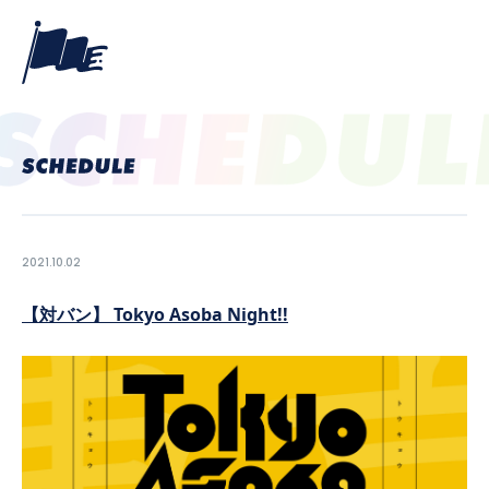
2021.10.02
【対バン】 Tokyo Asoba Night!!
PROFILE