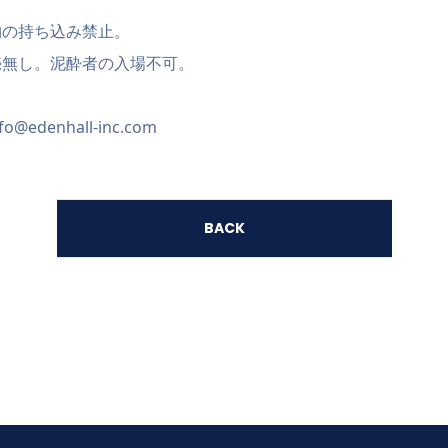
物の持ち込み禁止。
売無し。泥酔者の入場不可。
info@edenhall-inc.com
BACK