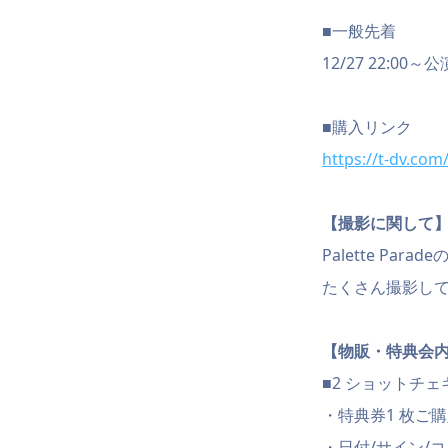
■一般先着
12/27 22:00～
■購入リンク
https://t-dv.com
【撮影に関して
Palette P
たくさん撮影してPa
【物販・特典会
■2 ショットチェキ券
・特典券1 枚ご
・日付/サイン/