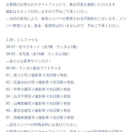
お客様のお持ちのスマートフォンにて、集合写真を撮影いただけます。
撮影はスタッフが行いますので予めご了承ください。
→当日の状況により、参加メンバーが変更される可能性がございます。メン
バー変更による、返金・延期等は行いませんので、予めご了承ください。
2-29：ミニファイル
30-57：缶マグネット（全7種 ランダム1種）
58-85：生写真（全16種 ランダム3枚）
→あたりは直筆サイン入り！
86-90：ランダム集合ワイドチェキ
91：葵うた写メ撮影券 ※当日限り有効
92：比嘉ゆめの写メ撮影券 ※当日限り有効
93：中野小陽写メ撮影券 ※当日限り有効
94：白川千尋写メ撮影券 ※当日限り有効
95：山﨑悠楓写メ撮影券 ※当日限り有効
96：夏目志穂写メ撮影券 ※当日限り有効
97：髙橋來都葉写メ撮影券 ※当日限り有効
→‌該当メンバーの特典会列にお並びください。
お客様のお持ちのスマートフォンにて、該当メンバーの写真撮影が可能で