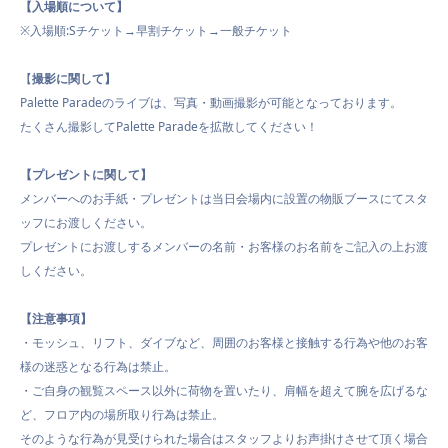
【入場順について】
※入場順:Sチケット→早割チケット→一般チケット
【
撮影に関して】
Palette Paradeのライブは、写真・動画撮影が可能となっております。
たくさん撮影してPalette Paradeを拡散してください！
【プレゼントに関して】
メンバーへのお手紙・プレゼントは当日会場内に設置の物販ブースにてスタ
ッフにお渡しください。
プレゼントにお渡しするメンバーの名前・お客様のお名前をご記入の上お渡
しください。
【注意事項】
・モッシュ、リフト、ダイブなど、周囲のお客様と接触する行為や他のお客
様の迷惑となる行為は禁止。
・ご自身の観覧スペース以外に荷物を置いたり、肩幅を超えて腕を広げるな
ど、フロア内の場所取り行為は禁止。
そのような行為が見受けられた場合はスタッフよりお声掛けさせて頂く場合