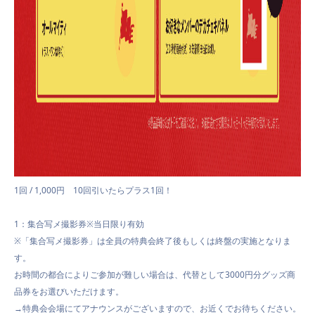
1回 / 1,000円 10回引いたらプラス1回！
1：集合写メ撮影券※当日限り有効
※「集合写メ撮影券」は全員の特典会終了後もしくは終盤の実施となりま
す。
お時間の都合によりご参加が難しい場合は、代替として3000円分グッズ商
品券をお選びいただけます。
→特典会会場にてアナウンスがございますので、お近くでお待ちください。