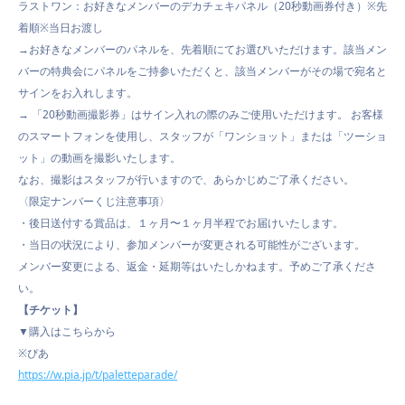
ラストワン：お好きなメンバーのデカチェキパネル（20秒動画券付き）※先
着順※当日お渡し
→お好きなメンバーのパネルを、先着順にてお選びいただけます。該当メン
バーの特典会にパネルをご持参いただくと、該当メンバーがその場で宛名と
サインをお入れします。
→ 「20秒動画撮影券」はサイン入れの際のみご使用いただけます。 お客様
のスマートフォンを使用し、スタッフが「ワンショット」または「ツーショ
ット」の動画を撮影いたします。
なお、撮影はスタッフが行いますので、あらかじめご了承ください。
〈限定ナンバーくじ注意事項〉
・後日送付する賞品は、１ヶ月〜１ヶ月半程でお届けいたします。
・当日の状況により、参加メンバーが変更される可能性がございます。
メンバー変更による、返金・延期等はいたしかねます。予めご了承くださ
い。
【チケット】
▼購入はこちらから
※ぴあ
https://w.pia.jp/t/paletteparade/