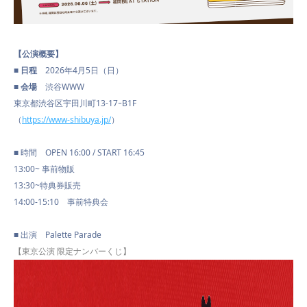
【公演概要】
■ 日程
2026年4月5日（日）
■ 会場
渋谷WWW
東京都渋谷区宇田川町13-17ｰB1F
（
https://www-shibuya.jp/
）
■
時間
OPEN 16:00 / START 16:45
13:00~ 事前物販
13:30~特典券販売
14:00-15:10 事前特典会
PROFILE
■ 出演 Palette Parade
【東京公演 限定ナンバーくじ】
NEWS