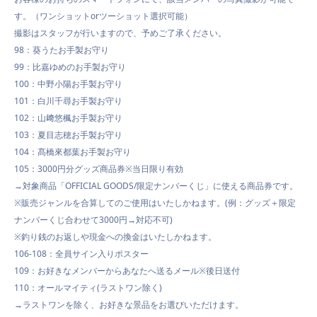
す。（ワンショットorツーショット選択可能）
撮影はスタッフが行いますので、予めご了承ください。
98：葵うたお手製お守り
99：比嘉ゆめのお手製お守り
100：中野小陽お手製お守り
101：白川千尋お手製お守り
102：山﨑悠楓お手製お守り
103：夏目志穂お手製お守り
104：髙橋來都葉お手製お守り
105：3000円分グッズ商品券※当日限り有効
→対象商品「OFFICIAL GOODS/限定ナンバーくじ」に使える商品券です。
※販売ジャンルを合算してのご使用はいたしかねます。(例：グッズ＋限定
ナンバーくじ合わせて3000円→対応不可)
※釣り銭のお返しや現金への換金はいたしかねます。
106-108：全員サイン入りポスター
109：お好きなメンバーからあなたへ送るメール※後日送付
110：オールマイティ(ラストワン除く)
→ラストワンを除く、お好きな景品をお選びいただけます。