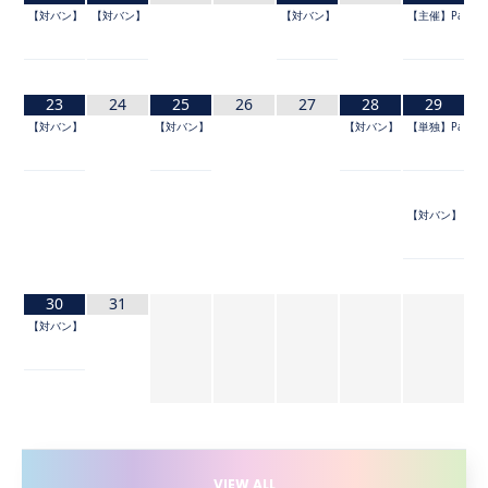
【対バン】UtaGe!×FES☆TIVE 主催サーキット『超宴祭！』
【対バン】shibuya luisant Vol.54
【対バン】shibuya luisant Vol.55
【主催】Palette 
23
24
25
26
27
28
29
【対バン】Devil ANTHEM. presents 「でびぱっぱ夏祭 2026 〜東の陣〜」
【対バン】Appare! Presents エンドレスサマー 2026
【対バン】@JAM TAIPEI POP vol.
【単独】Palette Pa
【対バン】@JAM TA
30
31
【対バン】@JAM EXPO 2026 supported by UP-T
VIEW ALL