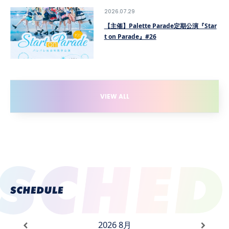
2026.07.29
【主催】Palette Parade定期公演『Star
t on Parade』#26
VIEW ALL
2026
8月