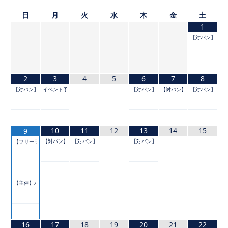
日
月
火
水
木
金
土
1
【対バン】TOKYO 
2
3
4
5
6
7
8
【対バン】TOKYO IDOL FESTIVAL 2026 supported by にしたんクリニック
イベント予定
【対バン】PLAYYTE Premium Party
【対バン】IDOL SUMMER JUNG
【対バン】IDOL S
10
11
12
13
14
15
9
【対バン】『NEO KASSEN2026』
【対バン】HYPE IDOL！Summer
【対バン】#HNGSONIC2026
【フリーライブ】パレットサマー！2026
【主催】パレパレ夏祭り二○二六
16
17
18
19
20
21
22