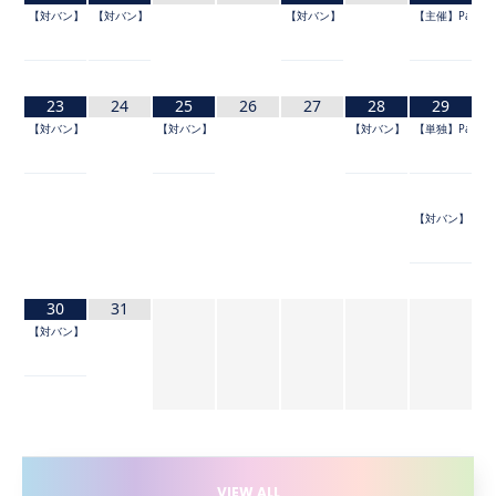
【対バン】UtaGe!×FES☆TIVE 主催サーキット『超宴祭！』
【対バン】shibuya luisant Vol.54
【対バン】shibuya luisant Vol.55
【主催】Palette 
23
24
25
26
27
28
29
【対バン】Devil ANTHEM. presents 「でびぱっぱ夏祭 2026 〜東の陣〜」
【対バン】Appare! Presents エンドレスサマー 2026
【対バン】@JAM TAIPEI POP vol.
【単独】Palette Pa
【対バン】@JAM TA
30
31
【対バン】@JAM EXPO 2026 supported by UP-T
VIEW ALL