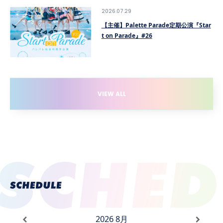
2026.07.29
【主催】Palette Parade定期公演『Star
t on Parade』#26
VIEW ALL
2026
8月