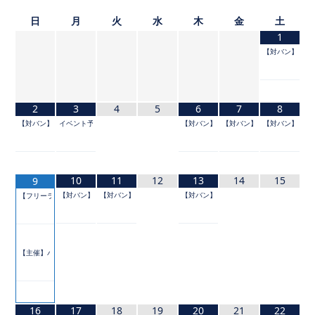
日
月
火
水
木
金
土
1
【対バン】TOKYO 
2
3
4
5
6
7
8
【対バン】TOKYO IDOL FESTIVAL 2026 supported by にしたんクリニック
イベント予定
【対バン】PLAYYTE Premium Party
【対バン】IDOL SUMMER JUNG
【対バン】IDOL S
10
11
12
13
14
15
9
【対バン】『NEO KASSEN2026』
【対バン】HYPE IDOL！Summer
【対バン】#HNGSONIC2026
【フリーライブ】パレットサマー！2026
【主催】パレパレ夏祭り二○二六
16
17
18
19
20
21
22