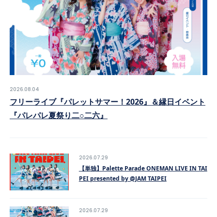
NEWS
SCHEDULE
2026.08.04
フリーライブ『パレットサマー！2026』＆縁日イベント
『パレパレ夏祭り二○二六』
VIDEO
CONTACT
2026.07.29
【単独】Palette Parade ONEMAN LIVE IN TAI
PEI presented by @JAM TAIPEI
2026.07.29